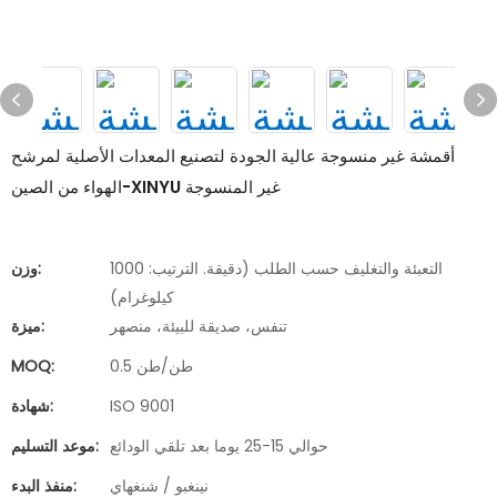
أقمشة غير منسوجة عالية الجودة لتصنيع المعدات الأصلية لمرشح
الهواء من الصين-XINYU غير المنسوجة
التعبئة والتغليف حسب الطلب (دقيقة. الترتيب: 1000
وزن:
كيلوغرام)
تنفس، صديقة للبيئة، منصهر
ميزة:
0.5 طن/طن
MOQ:
ISO 9001
شهادة:
حوالي 15-25 يوما بعد تلقي الودائع
موعد التسليم:
نينغبو / شنغهاي
منفذ البدء: