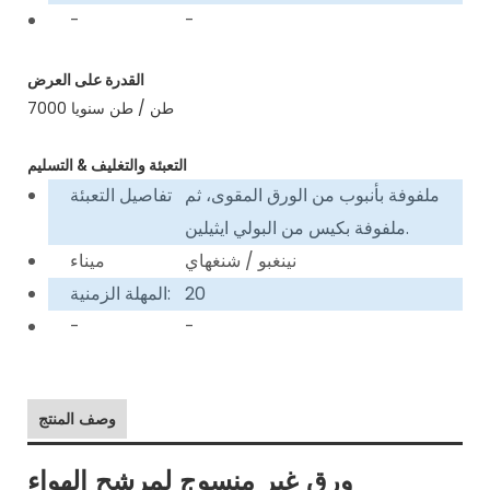
-
-
القدرة على العرض
7000 طن / طن سنويا
التعبئة والتغليف & التسليم
ملفوفة بأنبوب من الورق المقوى، ثم
تفاصيل التعبئة
ملفوفة بكيس من البولي ايثيلين.
نينغبو / شنغهاي
ميناء
20
المهلة الزمنية:
-
-
وصف المنتج
ورق غير منسوج لمرشح الهواء