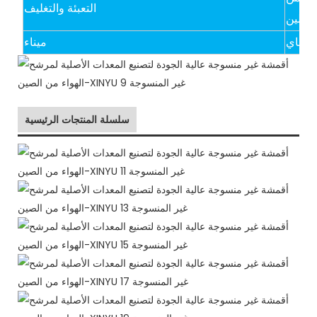
التعبئة والتغليف
ايثيلين
شنغهاي
ميناء
سلسلة المنتجات الرئيسية