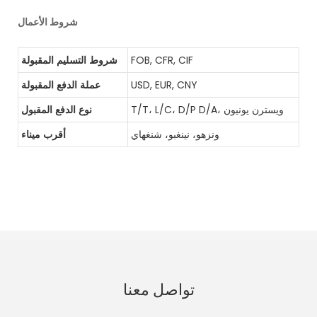
شروط الأعمال
FOB, CFR, CIF
شروط التسليم المقبولة
USD, EUR, CNY
عملة الدفع المقبولة
T/T، L/C، D/P D/A، ويسترن يونيون
نوع الدفع المقبول
ونزهو، نينغبو، شنغهاي
أقرب ميناء
تواصل معنا