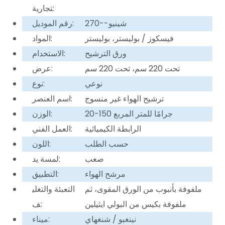
تجارية:
شينيو--270
رقم الموديل:
فيسكوز / بوليستر، بوليستر
المواد:
ورق الترشيح
الاستخدام:
تحت 220 سم، تحت 220 سم
عرض:
نوعي
نوع:
ترشيح الهواء غير منسوج
اسم العنصر:
20-150 جرامًا للمتر المربع
الوزن:
الرابطة الكيميائية
العمل الفني:
حسب الطلب
اللون:
صعب
لمسة يد:
مرشح الهواء
التطبيق:
ملفوفة بأنبوب من الورق المقوى، ثم
التعبئة والتغلي
ملفوفة بكيس من البولي ايثيلين
ف:
نينغبو / شنغهاي
ميناء: