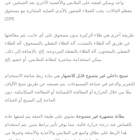
واحد ويمكن لصقه على الملابس والأغشية الأخرى بعد التسخين. في
معظم الحالات، يحب العملاء الشعور بالأيدي الصلبة المتناثرة مع مسحوق
LDPE.
طريقة أخرى هي طلاء الركيزة بدون مسحوق على أي جانب. تتم معالجتها
عن طريق آلة الطلاء بالتشتت، آلة الطلاء النقطي بالمسحوق، آلة الطلاء
النقطي بالمعجون، آلة الطلاء بالنقطة المزدوجة، إلخ. بالإضافة إلى ذلك،
يمكن استخدامه مباشرة كبطانة للملابس، أو حشو، إلخ.
نسيج داخلي غير منسوج قابل للانصهار
هي مادة ربط شائعة الاستخدام
للتعزيز والدعم في صناعة المنسوجات. يتم تصنيعه عن طريق نسج الألياف
معًا من خلال الحرارة أو المعالجة الكيميائية أو المعالجة الميكانيكية، دون
الحاجة إلى النسيج أو الحياكة.
بطانة منصهرة غير منسوجة
يحتوي على طبقة لاصقة يتم لصقها عادة
بالقماش عند درجة حرارة عالية، مما يوفر تأثير ترابط متين. يتم استخدام
هذا الربط على نطاق واسع في الملابس والأحذية والأمتعة وغيرها من