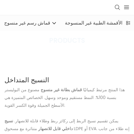
الأقمشة الطبية غير المنسوجة
قماش رسم غير منسوج
PRODUCTS
النسيج المتداخل
PRODUCTS
XINYU Non-Woven
النسيج المتداخل
هذا المنتج مرتبط كيميائيًا
قماش بطانة غير منسوج
مصنوع من البوليستر
بنسبة 100%. النمط مستقيم وموحد وسهل. الخصائص المتميزة هي
الأسطح الجميلة وقوة الكسر القوية.
يمكن تقسيم نسيج الربط إلى ركائز ربط وطلاء قابلة للانصهار.
نسيج
داخلي قابل للانصهار
متناثرة مع مسحوق LDPE أو EVA. إنه طلاء من جانب