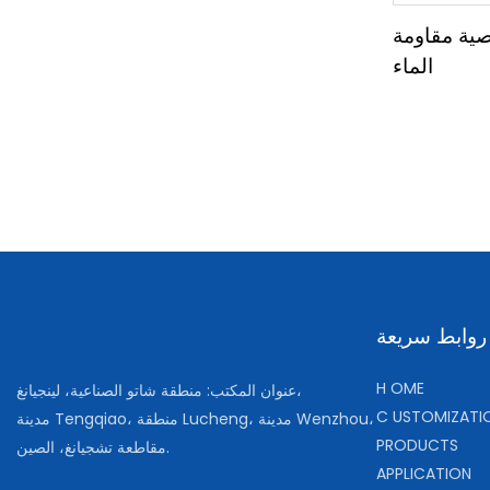
صية مقاومة
الماء
روابط سريعة
H
OME
عنوان المكتب: منطقة شاتو الصناعية، لينجيانغ،
C
USTOMIZATI
مدينة Tengqiao، منطقة Lucheng، مدينة Wenzhou،
PRODUCTS
مقاطعة تشجيانغ، الصين.
APPLICATION