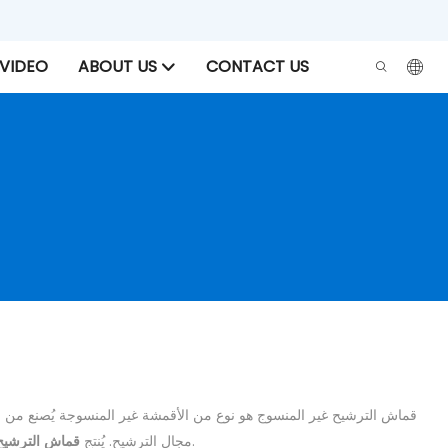
VIDEO
ABOUT US
CONTACT US
قماش الترشيح غير المنسوج هو نوع من الأقمشة غير المنسوجة يُصنع من مواد
باستخدام تقنية الأقمشة غير المنسوجة، حيث تُربط الألياف معًا عن طريق الصهر أو الربط أو التشابك الميكانيكي لتشكيل بنية متجانسة وكثيفة.
مجال الترشيح. يُنتج
قماش الترشيح