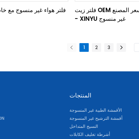
فلتر زيت OEM غير منسوج سعر المصنع
فلتر هواء غير منسوج مع خا
- XINYU غير منسوج
1
2
3
المنتجات
الأقمشة الطبية غير المنسوجة
أقمشة الترشيح غير المنسوجة
ON
النسيج المتداخل
أشرطة تغليف الكابلات