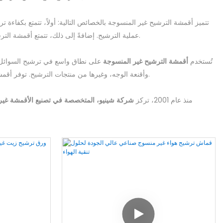
تتميز أقمشة الترشيح غير المنسوجة بالخصائص التالية: أولاً، تتمتع بكفاءة ت
عملية الترشيح. إضافةً إلى ذلك، تتمتع أقمشة الترشيح غير المنسوجة بمقاومة ممتازة للتآكل ودرجات الحرارة العالية، مما يجعلها مناسبة لمختلف البيئات الحمضية والقاعدية وظروف درجات الحرارة المرتفعة.
تُستخدم
أقمشة الترشيح غير المنسوجة
على نطاق واسع في ترشيح السوائل وال
وأقنعة الوجه، وغيرها من منتجات الترشيح. توفر أقمشة الترشيح غير المنسوجة كفاءة عالية في احتجاز الجسيمات وأداء ترشيح مستقر على المدى الطويل، مما يجعلها مادة ترشيح مهمة في العديد من الصناعات.
منذ عام 2001، تركز
شركة شينيو، المتخصصة في تصنيع الأقمشة غير