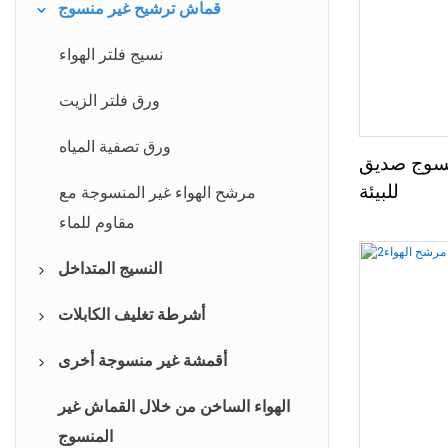
مغلفة أقمشة غير منسوجة
قماش ترشيح غير منسوج
غطاء غير منسوج يمكن التخلص منه
نسيج فلتر الهواء
تمزيق الشريط الطبي
ورق فلتر الزيت
طبية وصحية غير المنسوجة
ورق تصفية المياه
نسوج صديق
للبيئة
مرشح الهواء غير المنسوجة مع
مقاوم للماء
النسيج المتداخل
الربط منصهر
أشرطة تغليف الكابلات
التطريز ورقة الدعم
شريط حجب الماء
أقمشة غير منسوجة أخرى
الربط غير المنسوجة
شريط اشي التقويم
مناديل التنظيف غير المنسوجة
الهواء الساخن من خلال القماش غير
المنسوج