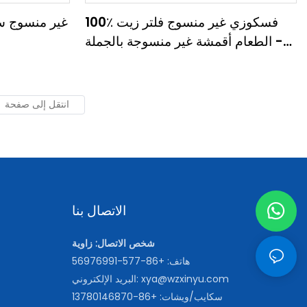
100٪ فسكوزي غير منسوج فلتر زيت
الطعام أقمشة غير منسوجة بالجملة -
XINYU غير منسوج
الاتصال بنا
شخص الاتصال: زاوية
هاتف: +86-577-56976991
xya@wzxinyu.com
البريد الإلكتروني:
سكايب/ويشات: +86-13780146870