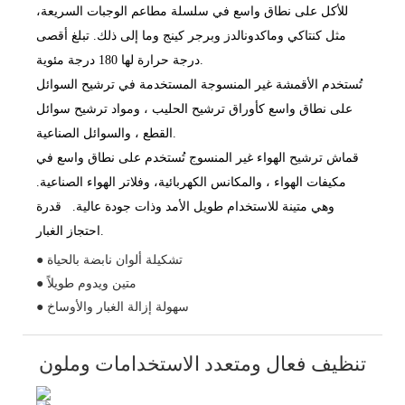
للأكل على نطاق واسع في سلسلة مطاعم الوجبات السريعة،
مثل كنتاكي وماكدونالدز وبرجر كينج وما إلى ذلك. تبلغ أقصى
درجة حرارة لها 180 درجة مئوية.
تُستخدم
الأقمشة غير المنسوجة المستخدمة في ترشيح السوائل
على نطاق واسع كأوراق
ومواد
ترشيح الحليب
،
ترشيح سوائل
، والسوائل الصناعية.
القطع
قماش ترشيح الهواء غير المنسوج
تُستخدم
على نطاق واسع في
مكيفات الهواء
، والمكانس الكهربائية، وفلاتر الهواء الصناعية.
وهي
متينة للاستخدام طويل الأمد وذات جودة عالية.
قدرة
احتجاز الغبار.
● تشكيلة ألوان نابضة بالحياة
● متين ويدوم طويلاً
● سهولة إزالة الغبار والأوساخ
تنظيف فعال ومتعدد الاستخدامات وملون