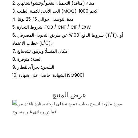
ميناء (منافذ) التحميل: نينغبو/ونتشو/شنغهاي
2.
الحد الأدنى لكمية الطلب (MOQ): 1000 كجم
3.
مدة التوصيل: حوالي 15-25 يومًا
4.
شروط التجارة: FOB / CNF / CIF / EXW
5.
شروط الدفع: 100% عن طريق التحويل المصرفي (T/T)، أو
6.
خطاب الاعتماد (L/C)...
مكان المنشأ: ونزهو، تشجيانغ
7.
العينة: متوفرة
8.
الشحن: بحراً/بالقطار
9.
الشهادة: حاصل على شهادة ISO9001
10.
عرض المنتج