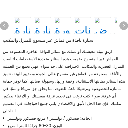
ستارة نافذة من قماش غير منسوج للمنزل والمكتب
ارتقِ ببيئة معيشتك أو عملك مع ستائر النوافذ الفاخرة المصنوعة من
القماش غير المنسوج. صُممت هذه الستائر متعددة الاستخدامات لتناسب
المنازل العصرية والمكاتب الاحترافية على حد سواء، فهي تجمع بين العملية
والأناقة. مصنوعة من قماش غير منسوج عالي الجودة وصديق للبيئة، تتميز
هذه الستائر بمتانتها الاستثنائية، وخفة وزنها، وسهولة صيانتها. كما توفر حماية
ممتازة للخصوصية وترشيحًا ناعمًا للضوء، مما يخلق جوًا مريحًا ومنتجًا في
أي غرفة. سواء كنت ترغب في تجديد غرفة معيشتك أو الارتقاء بديكور
مكتبك، فإن هذا الحل الأنيق والاقتصادي يلبي جميع احتياجاتك في التصميم
الداخلي.
الخامة: فيسكوز / بوليستر / مزيج فيسكوز وبوليستر
الوزن: 30-80 جرامًا للمتر المربع