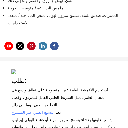
اللون: أبيض / أزرق / أخضر وما إلى ذلك
ملمس اليد: ناعم/ متوسط ​​النعومة
المميزات: صديق للبيئة، يسمح بمرور الهواء، يمتص الماء جيداً، متعدد
الاستخدامات
طلب:
تُستخدم
الأقمشة الطبية غير المنسوجة
على نطاق واسع في
المجال الطبي، مثل الشريط الطبي القابل للتمزيق، وغطاء
التخلص الطبي، وما إلى ذلك.
بعد
النسيج الطبي غير المنسوج
إذا تم تغليفها بغشاء يسمح بمرور الهواء أو غشاء البولي إيثيلين،
فيمكن أن تصبح أغطية جراحية، وأغطية طاولة العمليات، وأغطية