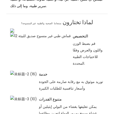
سرير طبية، وما إلى ذلك.
لماذا تختارون
منتجاتنا
الصحية
والطبية
غير المنسوجة؟
التخصيص
قم بضبط الوزن
واللون والعرض وفقًا
للاحتياجات الطبية
المحددة.
خدمة
توريد موثوق به مع رقابة صارمة على الجودة
وأسعار تنافسية للطلبات الكبيرة
متنوع القدرات
يمكن تغليفها بغشاء من البولي إيثيلين أو
غشاء يسمح بمرور الهواء لتعزيز وظائفها