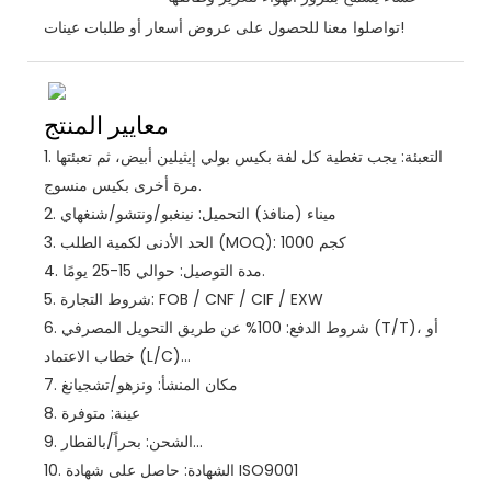
تواصلوا معنا للحصول على عروض أسعار أو طلبات عينات!
معايير المنتج
التعبئة: يجب تغطية كل لفة بكيس بولي إيثيلين أبيض، ثم تعبئتها
1.
مرة أخرى بكيس منسوج.
ميناء (منافذ) التحميل: نينغبو/ونتشو/شنغهاي
2.
الحد الأدنى لكمية الطلب (MOQ): 1000 كجم
3.
مدة التوصيل: حوالي 15-25 يومًا.
4.
شروط التجارة: FOB / CNF / CIF / EXW
5.
شروط الدفع: 100% عن طريق التحويل المصرفي (T/T)، أو
6.
خطاب الاعتماد (L/C)...
مكان المنشأ: ونزهو/تشجيانغ
7.
عينة: متوفرة
8.
الشحن: بحراً/بالقطار...
9.
الشهادة: حاصل على شهادة ISO9001
10.