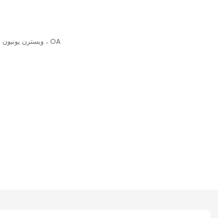
L/C ، D/A ، D/P ، T/T ، ويسترن يونيون ، مونيغرام ، OA