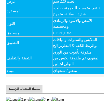
تحت 220 سم
عرض
ناعم، متوسط ​​النعومة، صلب،
لمسة يد
شديد الصلابة، متموج
الأبيض والأسود والرمادي
اللون
ومخصصة
LDPE,EVA
مسحوق
الملابس والسترات والياقات
التطبيق
والربط الكفة & التطريز الخ.
ملفوفة بأنبوب من الورق
المقوى، ثم ملفوفة بكيس من
التعبئة والتغليف
البولي ايثيلين
نينغبو / شنغهاي
ميناء
سلسلة المنتجات الرئيسية