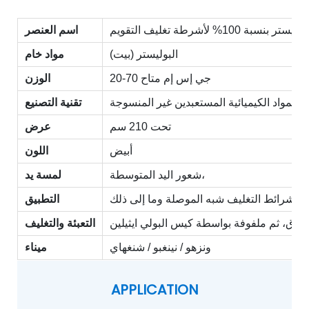
% لأشرطة تغليف التقويم
اسم العنصر
البوليستر (بيت)
مواد خام
20-70 جي إس إم متاح
الوزن
المواد الكيميائية المستعبدين غير المنسوجة
تقنية التصنيع
تحت 210 سم
عرض
أبيض
اللون
شعور اليد المتوسطة،
لمسة يد
التطبيق
لورق، ثم ملفوفة بواسطة كيس البولي ايثيلين
التعبئة والتغليف
ونزهو / نينغبو / شنغهاي
ميناء
APPLICATION