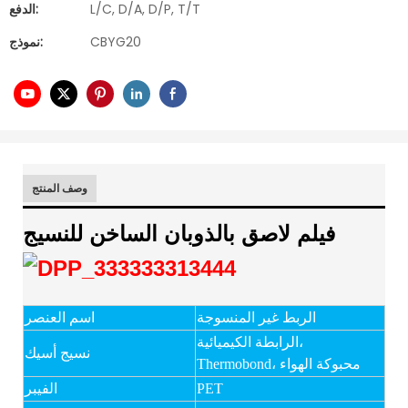
L/C, D/A, D/P, T/T
الدفع:
CBYG20
نموذج:
وصف المنتج
فيلم لاصق بالذوبان الساخن للنسيج
الربط غير المنسوجة
اسم العنصر
الرابطة الكيميائية،
نسيج أسيك
Thermobond، محبوكة الهواء
PET
الفيبر