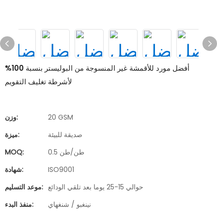
أفضل مورد للأقمشة غير المنسوجة من البوليستر بنسبة 100%
لأشرطة تغليف التقويم
20 GSM
وزن:
صديقة للبيئة
ميزة:
0.5 طن/طن
MOQ:
ISO9001
شهادة:
حوالي 15-25 يوما بعد تلقي الودائع
موعد التسليم:
نينغبو / شنغهاي
منفذ البدء: