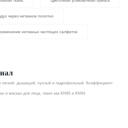
тканая ткань
Цветочная упаковочная бумага
здух через нетканое полотно
рименение нетканых чистящих салфеток
риал
Он легкий, дышащий, пухлый и гидрофильный. Коэффициент
ах и масках для лица, таких как KN95 и KN94.