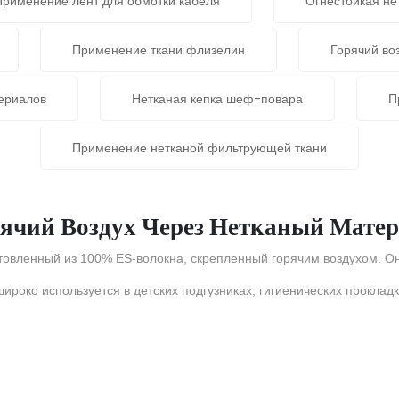
Применение лент для обмотки кабеля
Огнестойкая не
Применение ткани флизелин
Горячий во
ериалов
Нетканая кепка шеф-повара
П
Применение нетканой фильтрующей ткани
ячий Воздух Через Нетканый Мате
готовленный из 100% ES-волокна, скрепленный горячим воздухом. 
роко используется в детских подгузниках, гигиенических прокладк