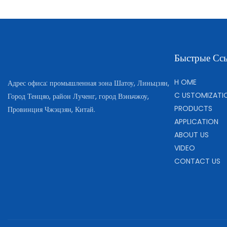
Быстрые Сс
H
OME
Адрес офиса: промышленная зона Шатоу, Линьцзян,
C
USTOMIZATI
Город Тенцяо, район Лученг, город Вэньчжоу,
PRODUCTS
Провинция Чжэцзян, Китай.
APPLICATION
ABOUT US
VIDEO
CONTACT US