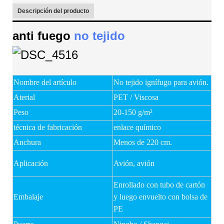
Descripción del producto
anti fuego
no tejido
Nombre del artículo
No tejido ignífugo para avión.
Aterial
PET / Viscosa
Peso
20-150 g/m²
técnica de fabricación
enlace químico
Anchura
Menos de 220 cm.
Aplicación
Avión, avión
Enrollado con tubo de cartón
Embalaje
y luego envuelto con bolsa de
PE