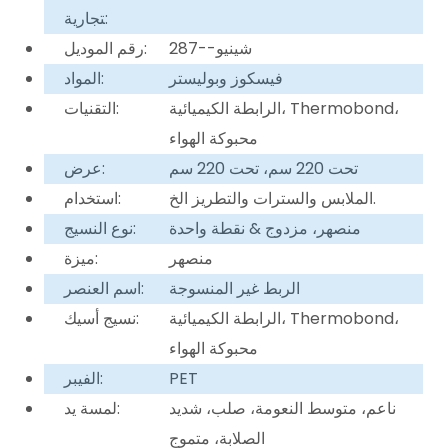
تجارية:
شينيو--287
رقم الموديل:
فيسكوز وبوليستر
المواد:
الرابطة الكيميائية، Thermobond،
التقنيات:
محبوكة الهواء
تحت 220 سم، تحت 220 سم
عرض:
الملابس والسترات والتطريز الخ.
استخدام:
منصهر، مزدوج & نقطة واحدة
نوع النسيج:
منصهر
ميزة:
الربط غير المنسوجة
اسم العنصر:
الرابطة الكيميائية، Thermobond،
نسيج أسيك:
محبوكة الهواء
PET
الفيبر:
ناعم، متوسط ​​النعومة، صلب، شديد
لمسة يد:
الصلابة، متموج