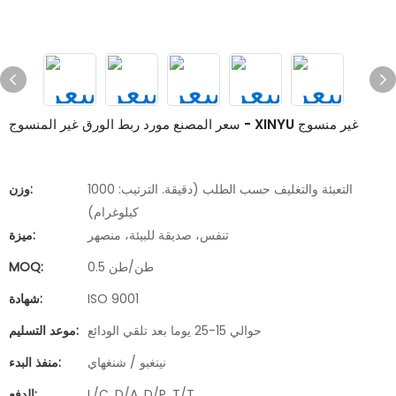
سعر المصنع مورد ربط الورق غير المنسوج - XINYU غير منسوج
التعبئة والتغليف حسب الطلب (دقيقة. الترتيب: 1000
وزن:
كيلوغرام)
تنفس، صديقة للبيئة، منصهر
ميزة:
0.5 طن/طن
MOQ:
ISO 9001
شهادة:
حوالي 15-25 يوما بعد تلقي الودائع
موعد التسليم:
نينغبو / شنغهاي
منفذ البدء:
L/C, D/A, D/P, T/T
الدفع: