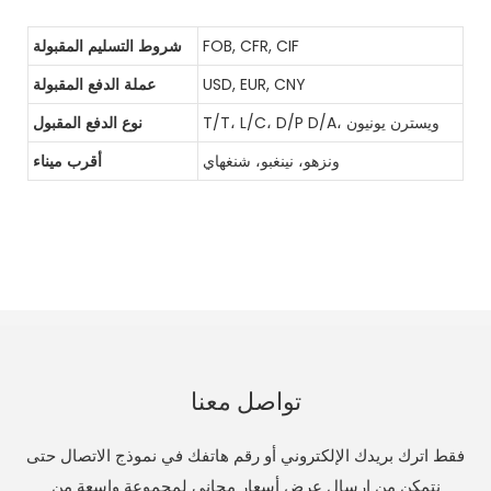
FOB, CFR, CIF
شروط التسليم المقبولة
USD, EUR, CNY
عملة الدفع المقبولة
T/T، L/C، D/P D/A، ويسترن يونيون
نوع الدفع المقبول
ونزهو، نينغبو، شنغهاي
أقرب ميناء
تواصل معنا
فقط اترك بريدك الإلكتروني أو رقم هاتفك في نموذج الاتصال حتى
نتمكن من إرسال عرض أسعار مجاني لمجموعة واسعة من