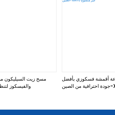
عة أقمشة فسكوزي بأفضل
مسح زيت السيليكون من 
جودة احترافية من الصين-XINYU غير
والفيسكوز لتنظ
منسوج