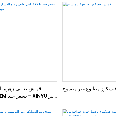
يسكوز مطبوع غير منسوج
قماش تغليف زهرة ال