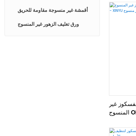
ستارة النافذة
أقمشة غير منسوجة مقاومة للحريق
كتابة المياه غير المنسوجة
ورق تغليف الزهور غير المنسوج
أوراق نهاية بيرم
فسكوز غير
المنسوج OEM بسعر جيد - XINYU غير
منسوج