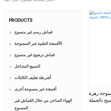
PRODUCTS
قماش رسم غير منسوج
لون غير منسوج
الأقمشة الطبية غير المنسوجة
مغلفة أقمشة غير منسوجة
قماش ترشيح غير منسوج
غطاء غير منسوج يمكن التخلص منه
نسيج فلتر الهواء
النسيج المتداخل
تمزيق الشريط الطبي
ورق فلتر الزيت
الربط منصهر
أشرطة تغليف الكابلات
طبية وصحية غير المنسوجة
ورق تصفية المياه
التطريز ورقة الدعم
شريط حجب الماء
أقمشة غير منسوجة أخرى
سوجة زهرة
يج بالجملة-
مرشح الهواء غير المنسوجة مع
الربط غير المنسوجة
شريط اشي التقويم
مناديل التنظيف غير المنسوجة
الهواء الساخن من خلال القماش غير
سوجة
مقاوم للماء
المنسوج