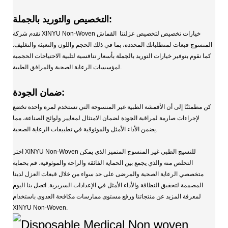
التخصيص والتوريد بالجملة:
تقدم شركة XINYU Non-Woven خيارات تخصيص لتخصيص عزلتنا
القماش
المنسوج
قبعات لمتطلباتك المحددة، بما في ذلك الحجم واللون والتعبئة والتغليف.
كما نقوم بتوفير خيارات التوريد بالجملة بأسعار تنافسية لتلبية الاحتياجات الحجمية
لمؤسسات الرعاية الصحية والمرافق الطبية.
ضمان الجودة:
كن مطمئنًا إلى أن الأقمشة الطبية غير المنسوجة التي تستخدم لمرة واحدة تخضع
لإجراءات صارمة لمراقبة الجودة لضمان الامتثال لمعايير ولوائح الصناعة، مما
يضمن الأداء الأمثل والموثوقية في تطبيقات الرعاية الصحية.
اختر XINYU Non-Woven للنسيج الطبي غير المنسوج المتميز الذي يمكن
التخلص منه والذي يجمع بين الحماية الفائقة والراحة والموثوقية. قم بحماية
متخصصي الرعاية الصحية والمرضى على حد سواء من خلال قبعات العزل لدينا
المصممة لتحقيق النظافة والأداء الأمثل في الإعدادات السريرية. اتصل بنا اليوم
لمعرفة المزيد عن منتجاتنا ورفع مستوى ممارسات مكافحة العدوى باستخدام
XINYU Non-Woven.