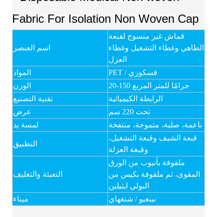
قماش غير منسوج لقبعة
الطاهي وغطاء التشغيل وغطاء
اسم العنصر
العزل
PET / فسكوزي
المواد
20-150 جرامًا للمتر المربع
الوزن
الرابطة الكيميائية
تقنية التصنيع
تحت 220 سم
عرض
ناعمة، صلبة، متموجة، منتفخة
لمسة يد
قبعة الشيف وقبعة التشغيل،
التطبيق
وقبعة العزلة
ملفوفة بأنبوب من الورق
المقوى، ثم ملفوفة بكيس من
التعبئة والتغليف
البولي ايثيلين
نينغبو / شنغهاي
ميناء