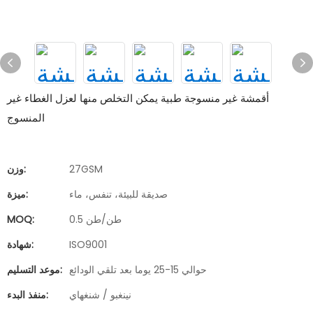
أقمشة غير منسوجة طبية يمكن التخلص منها لعزل الغطاء غير
المنسوج
27GSM
وزن:
صديقة للبيئة، تنفس، ماء
ميزة:
0.5 طن/طن
MOQ:
ISO9001
شهادة:
حوالي 15-25 يوما بعد تلقي الودائع
موعد التسليم:
نينغبو / شنغهاي
منفذ البدء: