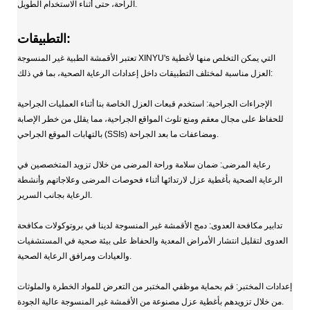
الراحة، حتى أثناء الاستخدام الطويل.
التطبيقات:
تعتبر الأقمشة الطبية غير المنسوجة XINYU's التي يمكن التخلص منها لأغطية
العزل مناسبة لمختلف التطبيقات داخل إعدادات الرعاية الصحية، بما في ذلك:
الإجراءات الجراحية: استخدم قبعات العزل الخاصة بنا أثناء العمليات الجراحية
للحفاظ على مجال معقم ومنع تلوث المواقع الجراحية، مما يقلل من خطر الإصابة
بالتهابات الموقع الجراحي (SSIs) ومضاعفات ما بعد الجراحة.
رعاية المرضى: ضمان سلامة وراحة المرضى من خلال تزويد المتخصصين في
الرعاية الصحية بأغطية عزل لارتدائها أثناء فحوصات المرضى وعلاجاتهم وأنشطة
الرعاية بجانب السرير.
تدابير مكافحة العدوى: دمج الأقمشة غير المنسوجة لدينا في بروتوكولات مكافحة
العدوى لتقليل انتشار الأمراض المعدية والحفاظ على بيئة صحية في المستشفيات
والعيادات ومرافق الرعاية الصحية.
إعدادات المختبر: قم بحماية موظفي المختبر من التعرض للمواد الخطرة والملوثات
من خلال تزويدهم بأغطية عزل مصنوعة من الأقمشة غير المنسوجة عالية الجودة.