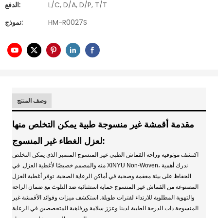
L/C, D/A, D/P, T/T
الدفع:
HM-R0027S
نموذج:
وصف المنتج
مقدمة أقمشة غير منسوجة طبية يمكن التخلص منها
لعزل الغطاء غير المنسوج:
اكتشف موثوقية وراحة القماش الطبي غير المنسوج المتميز الذي يمكن التخلص
منه والمصمم خصيصًا لأغطية العزل. في XINYU Non-Woven، ندرك أهمية
الحفاظ على بيئة معقمة وصحية في أماكن الرعاية الصحية. توفر أغطية العزل
المصنوعة من القماش غير المنسوج حماية استثنائية ضد التلوث مع ضمان الراحة
والتهوية المطلوبة للارتداء لفترات طويلة. استكشف ميزات وفوائد الأقمشة غير
المنسوجة ذات الدرجة الطبية لدينا وعزز سلامة ورفاهية المتخصصين في الرعاية