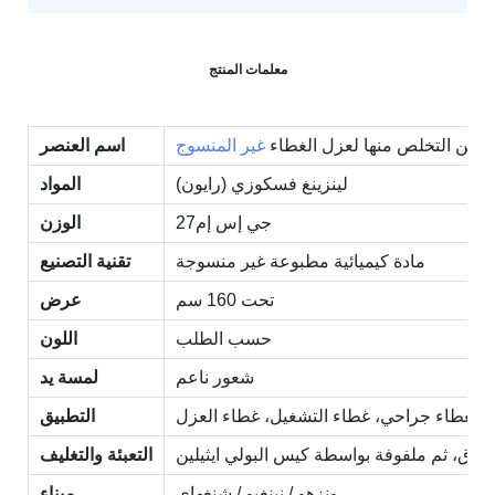
معلمات المنتج
مكن التخلص منها لعزل الغطاء
غير المنسوج
اسم العنصر
لينزينغ فسكوزي (رايون)
المواد
جي إس إم27
الوزن
مادة كيميائية مطبوعة غير منسوجة
تقنية التصنيع
تحت 160 سم
عرض
حسب الطلب
اللون
شعور ناعم
لمسة يد
 كغطاء جراحي، غطاء التشغيل، غطاء العزل
التطبيق
لورق، ثم ملفوفة بواسطة كيس البولي ايثيلين
التعبئة والتغليف
ونزهو / نينغبو / شنغهاي
ميناء