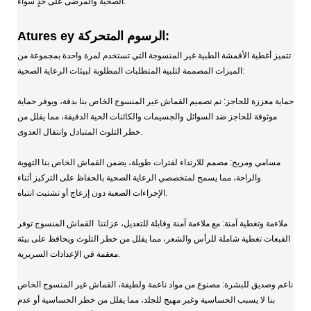
الصحية والمرضى على حدٍ سواء.
Atures ey الرسوم المتحركة:
تتميز أغطية الأقمشة الطبية غير المنسوجة التي تستخدم لمرة واحدة بمجموعة من
الميزات المصممة لتلبية المتطلبات المطلوبة لبيئات الرعاية الصحية:
حماية معززة للحاجز: تم تصميم القماش غير المنسوج الخاص بنا بدقة، ويوفر حماية
موثوقة للحاجز ضد السوائل والجسيمات والكائنات الحية الدقيقة، مما يقلل من
خطر التلوث المتبادل وانتقال العدوى.
مسامي ومريح: مصمم للارتداء لفترات طويلة، يضمن القماش الخاص بنا التهوية
والراحة، مما يسمح لمتخصصي الرعاية الصحية بالحفاظ على التركيز أثناء
الإجراءات الصعبة دون إزعاج أو تشتيت انتباه.
ملاءمة وتغطية آمنة: مع ملاءمة آمنة وقابلة للتعديل، عزلتنا
القماش المنسوج
توفر
القبعات تغطية شاملة للرأس والشعر، مما يقلل من خطر التلوث ويحافظ على بيئة
معقمة في الإعدادات السريرية.
ناعم وصديق للبشرة: مصنوع من مواد ناعمة ولطيفة، القماش غير المنسوج الخاص
بنا لا يسبب الحساسية وغير مهيج للجلد، مما يقلل من خطر الحساسية أو عدم