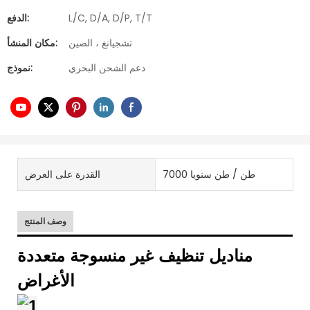
L/C, D/A, D/P, T/T
الدفع:
تشجيانغ ، الصين
مكان المنشأ:
دعم الشحن البحري
نموذج:
7000 طن / طن سنويا
القدرة على العرض
وصف المنتج
مناديل تنظيف غير منسوجة متعددة
الأغراض