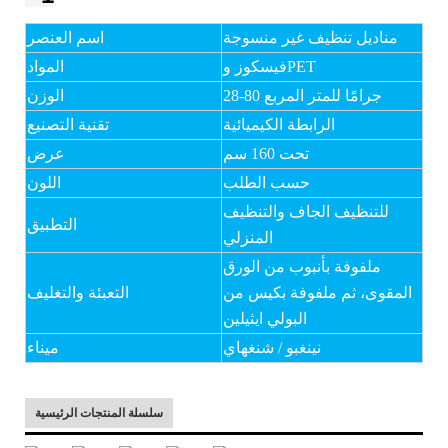
مناديل تنظيف غير منسوجة
اسم العنصر
فيسكوز وPET
المواد
28-80 جرامًا للمتر المربع
الوزن
الرابطة الكيميائية
تقنية التصنيع
تحت 160 سم
عرض
حسب الطلب
اللون
للتنظيف الجاف والتنظيف
التطبيق
المنزلي
ملفوفة بأنبوب من الورق
المقوى، ثم ملفوفة بكيس من
التعبئة والتغليف
البولي ايثيلين
نينغبو / شنغهاي
ميناء
سلسلة المنتجات الرئيسية