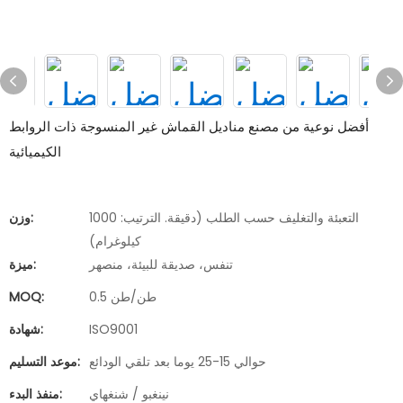
أفضل نوعية من مصنع مناديل القماش غير المنسوجة ذات الروابط
الكيميائية
التعبئة والتغليف حسب الطلب (دقيقة. الترتيب: 1000
وزن:
كيلوغرام)
تنفس، صديقة للبيئة، منصهر
ميزة:
0.5 طن/طن
MOQ:
ISO9001
شهادة:
حوالي 15-25 يوما بعد تلقي الودائع
موعد التسليم:
نينغبو / شنغهاي
منفذ البدء: