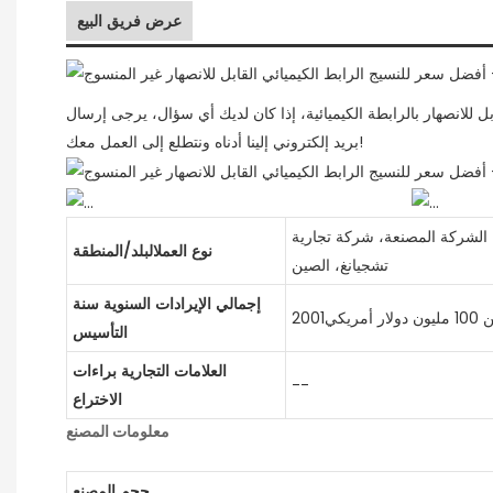
عرض فريق البيع
ى نسيج الربط غير المنسوج القابل للانصهار بالرابطة الكيميائية، إذا كان لديك أي سؤال، يرجى إرسال
بريد إلكتروني إلينا أدناه ونتطلع إلى العمل معك!
الشركة المصنعة، شركة تجارية
نوع العملالبلد/المنطقة
تشجيانغ، الصين
إجمالي الإيرادات السنوية سنة
ريكي2001
التأسيس
العلامات التجارية براءات
--
الاختراع
معلومات المصنع
حجم المصنع