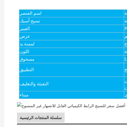
ة
اسم العنصر
نسيج أسيك
الفيبر
عرض
ج
لمسة يد
ة
اللون
مسحوق
التطبيق
ن
التعبئة والتغليف
ن
ي
ميناء
سلسلة المنتجات الرئيسية