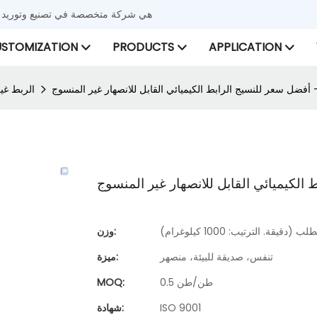
شركة Xinyu Nonwoven هي شركة متخصصة في تصنيع
STOMIZATION
PRODUCTS
APPLICATION
الربط غي
قة. الترتيب: 1000 كيلوغرام)
وزن:
تنفس، صديقة للبيئة، منصهر
ميزة:
0.5 طن/طن
MOQ:
ISO 9001
شهادة: