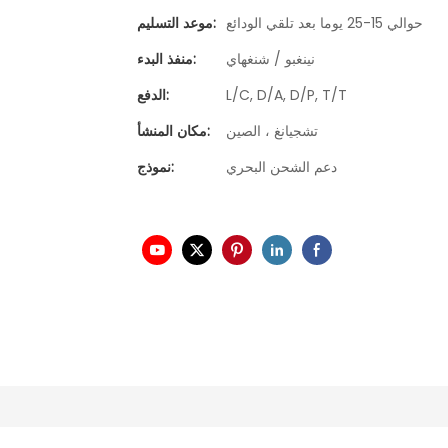
حوالي 15-25 يوما بعد تلقي الودائع
موعد التسليم:
نينغبو / شنغهاي
منفذ البدء:
L/C, D/A, D/P, T/T
الدفع:
تشجيانغ ، الصين
مكان المنشأ:
دعم الشحن البحري
نموذج: