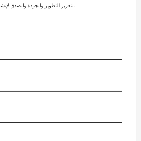
لتعزيز التطوير والجودة والصدق لإنشاء علامة تجارية مشهورة". لقد تم تصدير منتجاتنا عبر العالم: جنوب شرق آسيا وأوروبا وأمريكا والشرق الأوسط وأفريقيا وما إلى ذلك.