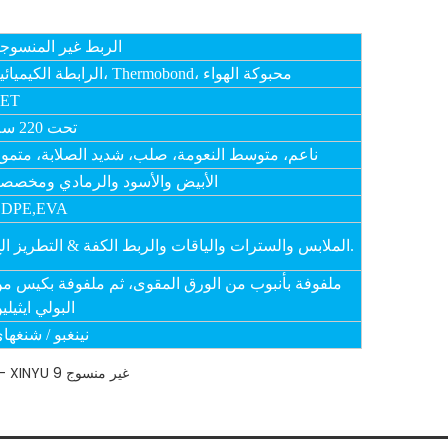
الربط غير المنسوج
الرابطة الكيميائية، Thermobond، محبوكة الهواء
PET
تحت 220 سم
ناعم، متوسط ​​النعومة، صلب، شديد الصلابة، متمو
الأبيض والأسود والرمادي ومخصص
LDPE,EVA
الملابس والسترات والياقات والربط الكفة & التطريز الخ.
ملفوفة بأنبوب من الورق المقوى، ثم ملفوفة بكيس م
البولي ايثيلي
نينغبو / شنغها