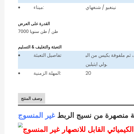
نينغبو / شنغهاي
ميناء:
القدرة على العرض
7000 طن / طن سنويا
التعبئة والتغليف & التسليم
 ثم ملفوفة بكيس من الب
تفاصيل التعبئة
ولي ايثيلين.
20
المهلة الزمنية:
وصف المنتج
ية منصهرة من نسيج الربط
غير المنسوج