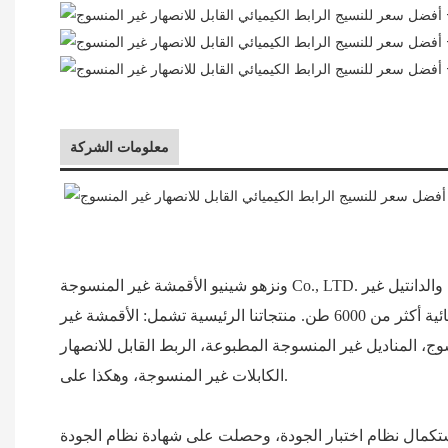
معلومات الشركة
ونزهو شينيو الأقمشة غير المنسوجة Co., LTD. متخصصة في إنتاج الروابط الكيميائية (الترابط الرغوي) غير المنسوجة، والربط الحراري غير المنسوج، والربط غير المنسوج بالهواء، والدانتيل غير
المنسوج، وغيرها من الربط غير المنسوج. في الوقت الحاضر، يبلغ الإنتاج والمبيعات السنوية للأقمشة غير المنسوجة ومنتجاتها النهائية أكثر من 6000 طن. منتجاتنا الرئيسية تشمل: الأقمشة غير
وعة، الربط القابل للانصهار، microdot، النقطة المزدوجة، المعالجة الصحية والطبية غير المنسوجة، الترشيح غير المنسوج، تغليف
الكابلات غير المنسوجة، وهكذا على.
على شهادة نظام الجودة ISO 9001:2000. تحافظ الشركة دائمًا على مبدأ "العلم والتكنولوجيا بكفاءة