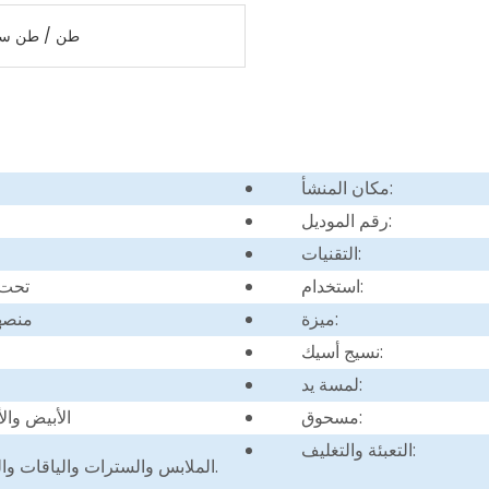
7000 طن / طن س
مكان المنشأ:
رقم الموديل:
التقنيات:
استخدام:
تحت 220 سم، تحت 20
ميزة:
منصه
نسيج أسيك:
لمسة يد:
مسحوق:
الأبيض وا
التعبئة والتغليف:
الملابس والسترات والياقات والربط الكفة & التطريز الخ.