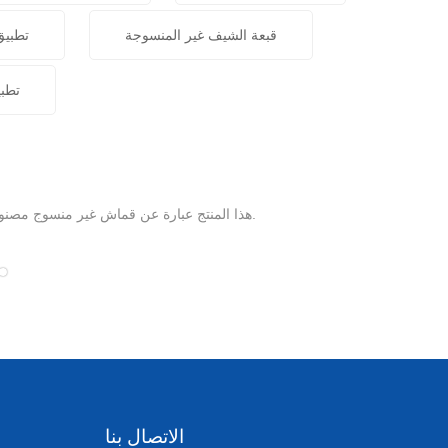
قبعة الشيف غير المنسوجة
تطبيق
تطب
هذا المنتج عبارة عن قماش غير منسوج مصنوع من الفسكوز والبوليستر. إنه نمط عشوائي وسهل التمزق. يتم استخدامه على نطاق واسع كورق دعم التطريز في الملابس.
الاتصال بنا