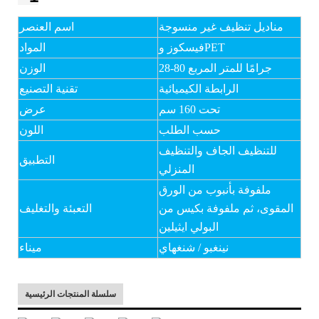
مناديل تنظيف غير منسوجة
اسم العنصر
فيسكوز وPET
المواد
28-80 جرامًا للمتر المربع
الوزن
الرابطة الكيميائية
تقنية التصنيع
تحت 160 سم
عرض
حسب الطلب
اللون
للتنظيف الجاف والتنظيف
التطبيق
المنزلي
ملفوفة بأنبوب من الورق
المقوى، ثم ملفوفة بكيس من
التعبئة والتغليف
البولي ايثيلين
نينغبو / شنغهاي
ميناء
سلسلة المنتجات الرئيسية