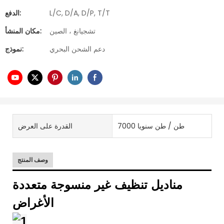
L/C, D/A, D/P, T/T
الدفع:
تشجيانغ ، الصين
مكان المنشأ:
دعم الشحن البحري
نموذج:
7000 طن / طن سنويا
القدرة على العرض
وصف المنتج
مناديل تنظيف غير منسوجة متعددة
الأغراض