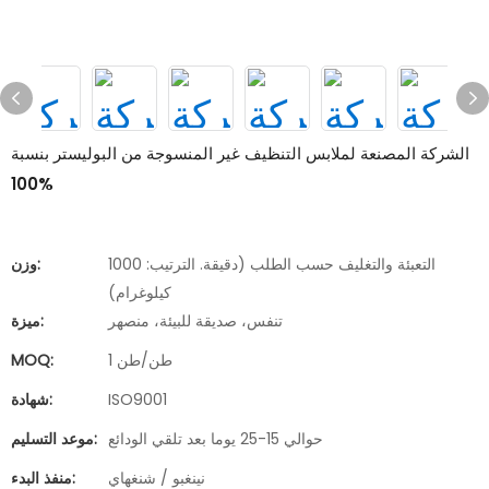
الشركة المصنعة لملابس التنظيف غير المنسوجة من البوليستر بنسبة
100%
التعبئة والتغليف حسب الطلب (دقيقة. الترتيب: 1000
وزن:
كيلوغرام)
تنفس، صديقة للبيئة، منصهر
ميزة:
1 طن/طن
MOQ:
ISO9001
شهادة:
حوالي 15-25 يوما بعد تلقي الودائع
موعد التسليم:
نينغبو / شنغهاي
منفذ البدء: