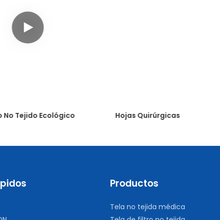
o No Tejido Ecológico
Hojas Quirúrgicas
ápidos
Productos
Tela no tejida médica
ON
Tela de filtro no tejida