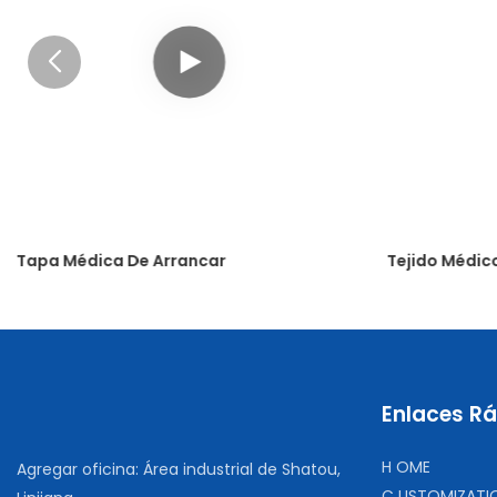
Tapa Médica De Arrancar
Tejido Médic
Enlaces R
H
OME
Agregar oficina: Área industrial de Shatou,
C
USTOMIZATI