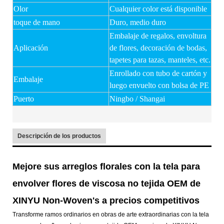
Olor
Cualquier color está disponible
toque de mano
Duro, medio duro
Embalaje de regalos, envoltura
Aplicación
de flores, decoración de bodas,
tapetes para tazas, manteles, etc.
Enrollado con tubo de cartón y
Embalaje
luego envuelto con bolsa de PE
Puerto
Ningbo / Shangai
Descripción de los productos
Mejore sus arreglos florales con la tela para
envolver flores de viscosa no tejida OEM de
XINYU Non-Woven's a precios competitivos
Transforme ramos ordinarios en obras de arte extraordinarias con la tela