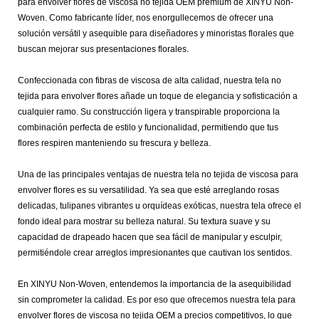
para envolver flores de viscosa no tejida OEM premium de XINYU Non-
Woven. Como fabricante líder, nos enorgullecemos de ofrecer una
solución versátil y asequible para diseñadores y minoristas florales que
buscan mejorar sus presentaciones florales.
Confeccionada con fibras de viscosa de alta calidad, nuestra tela no
tejida para envolver flores añade un toque de elegancia y sofisticación a
cualquier ramo. Su construcción ligera y transpirable proporciona la
combinación perfecta de estilo y funcionalidad, permitiendo que tus
flores respiren manteniendo su frescura y belleza.
Una de las principales ventajas de nuestra tela no tejida de viscosa para
envolver flores es su versatilidad. Ya sea que esté arreglando rosas
delicadas, tulipanes vibrantes u orquídeas exóticas, nuestra tela ofrece el
fondo ideal para mostrar su belleza natural. Su textura suave y su
capacidad de drapeado hacen que sea fácil de manipular y esculpir,
permitiéndole crear arreglos impresionantes que cautivan los sentidos.
En XINYU Non-Woven, entendemos la importancia de la asequibilidad
sin comprometer la calidad. Es por eso que ofrecemos nuestra tela para
envolver flores de viscosa no tejida OEM a precios competitivos, lo que