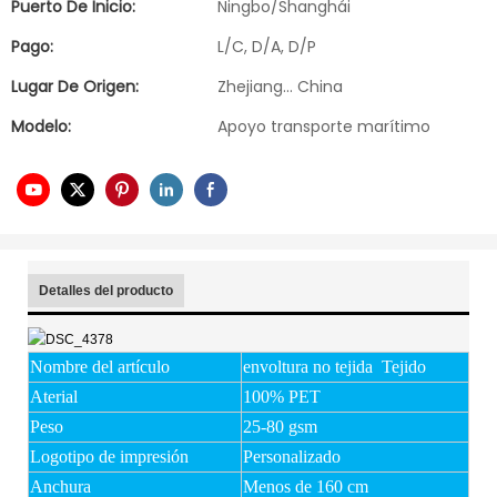
Puerto De Inicio:
Ningbo/Shanghái
Pago:
L/C, D/A, D/P
Lugar De Origen:
Zhejiang... China
Modelo:
Apoyo transporte marítimo
Detalles del producto
Nombre del artículo
envoltura no tejida Tejido
Aterial
100% PET
Peso
25-80 gsm
Logotipo de impresión
Personalizado
Anchura
Menos de 160 cm