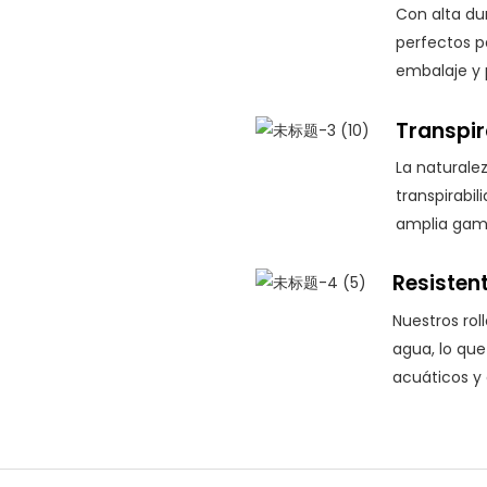
Con alta dur
perfectos p
embalaje y 
Transpir
La naturalez
transpirabil
amplia gama
Resisten
Nuestros rol
agua, lo que
acuáticos y a