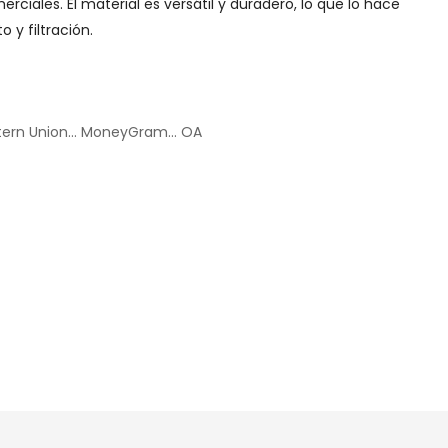
erciales. El material es versátil y duradero, lo que lo hace
 y filtración.
Western Union... MoneyGram... OA